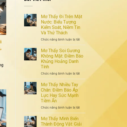
Mơ Thấy Đi Trên Mặt
Nước: Biểu Tượng
Kiểm Soát, Niềm Tin
Và Thử Thách
Chức năng bình luận bị tắt
ở
i
Mơ
,
Thấy
Mơ Thấy Soi Gương
Đi
Không Mặt: Điềm Báo
Trên
Khủng Hoảng Danh
Mặt
ng
Tính
Nước:
Biểu
Chức năng bình luận bị tắt
ở
Tượng
Mơ
Kiểm
Thấy
Mơ Thấy Nhiều Tay
Soát,
Soi
Chân: Điềm Báo Áp
Niềm
Gương
Lực Hay Sức Mạnh
Tin
Không
Tiềm Ẩn
Và
Mặt:
Thử
Điềm
Chức năng bình luận bị tắt
ở
Thách
Báo
Mơ
Khủng
Thấy
Mơ Thấy Mình Biến
Hoảng
Nhiều
Thành Động Vật: Giải
Danh
Tay