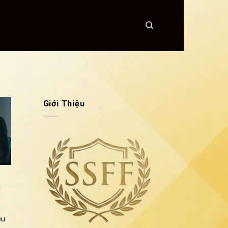
Giới Thiệu
c
ều